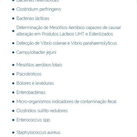
Bactérias heterotóficas
Clostridium perfringens
Bactérias lácticas
Determinação de Mesófilos Aeróbios capazes de causar
alteração em Produtos Lácteos UHT e Esterilizados
Detecção de Vibrio colerae e Vibrio parahaemolyticus
Campylobacter jejuni
Mesófilos aeróbios totais
Psicrotróficos
Bolores e leveduras
Enterobactérias
Micro-organismos indicadores de contaminação fecal
Clostrídios sulfito redutores
Enterococcus spp
Staphylococcus aureus