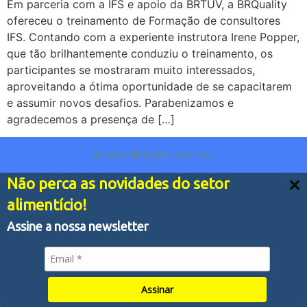
Em parceria com a IFS e apoio da BRTUV, a BRQuality
ofereceu o treinamento de Formação de consultores
IFS. Contando com a experiente instrutora Irene Popper,
que tão brilhantemente conduziu o treinamento, os
participantes se mostraram muito interessados,
aproveitando a ótima oportunidade de se capacitarem
e assumir novos desafios. Parabenizamos e
agradecemos a presença de […]
© 2022 All Rights Reserved.
Não perca as novidades do setor
Nós usamos cookies e outras tecnologias semelhantes
alimentício!
para melhorar a sua experiência em nossos serviços,
personalizar publicidade e recomendar conteúdo de seu
Assine a nossa newsletter
interesse. Ao utilizar nossos serviços, você concorda
com tal monitoramento.
Política de Privacidade
Aceitar tudo
Assinar