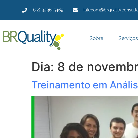
(32) 3236-5469
falecom@brqualityconsulto
Sobre
Serviços
Dia:
8 de novembr
Treinamento em Anális