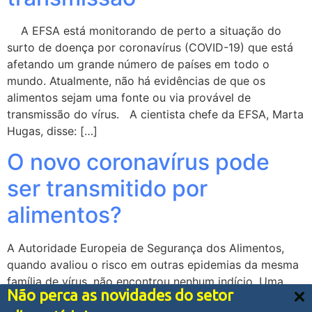
A EFSA está monitorando de perto a situação do
surto de doença por coronavírus (COVID-19) que está
afetando um grande número de países em todo o
mundo. Atualmente, não há evidências de que os
alimentos sejam uma fonte ou via provável de
transmissão do vírus. A cientista chefe da EFSA, Marta
Hugas, disse: […]
O novo coronavírus pode
ser transmitido por
alimentos?
A Autoridade Europeia de Segurança dos Alimentos,
quando avaliou o risco em outras epidemias da mesma
família de vírus, não encontrou nenhum indício. Uma
Não perca as novidades do setor
dúvida recorrente é se o novo coronavírus pode ser
Nós usamos cookies e outras tecnologias semelhantes