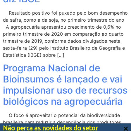
Resultado positivo foi puxado pelo bom desempenho
da safra, como a da soja, no primeiro trimestre do ano
A agropecuária apresentou crescimento de 0,6% no
primeiro trimestre de 2020 em comparação ao quarto
trimestre de 2019, conforme dados divulgados nesta
sexta-feira (29) pelo Instituto Brasileiro de Geografia e
Estatística (IBGE) sobre […]
Programa Nacional de
Bioinsumos é lançado e vai
impulsionar uso de recursos
biológicos na agropecuária
O foco é aproveitar o potencial da biodiversidade
brasileira para reduzir a dependência dos produtores
Não perca as novidades do setor
rurais em relação aos insumos importados e ampliar