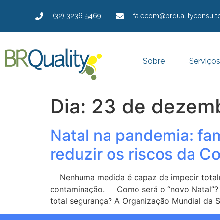
(32) 3236-5469
falecom@brqualityconsulto
Sobre
Serviços
Dia:
23 de dezem
Natal na pandemia: fam
reduzir os riscos da C
Nenhuma medida é capaz de impedir totalmen
contaminação. Como será o “novo Natal”? E
total segurança? A Organização Mundial da 