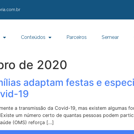
ria.com.br
Conteúdos
Parceiros
Semear
bro de 2020
ílias adaptam festas e espec
ovid-19
te a transmissão da Covid-19, mas existem algumas form
xiste um número certo de quantas pessoas podem partic
Saúde (OMS) reforça […]