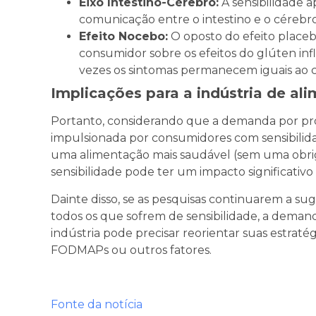
Eixo Intestino-Cérebro:
A sensibilidade a
comunicação entre o intestino e o cérebro
Efeito Nocebo:
O oposto do efeito place
consumidor sobre os efeitos do glúten infl
vezes os sintomas permanecem iguais ao 
Implicações para a indústria de al
Portanto, considerando que a demanda por p
impulsionada por consumidores com sensibilid
uma alimentação mais saudável (sem uma obrig
sensibilidade pode ter um impacto significativ
Dainte disso, se as pesquisas continuarem a su
todos os que sofrem de sensibilidade, a dema
indústria pode precisar reorientar suas estrat
FODMAPs ou outros fatores.
Fonte da notícia