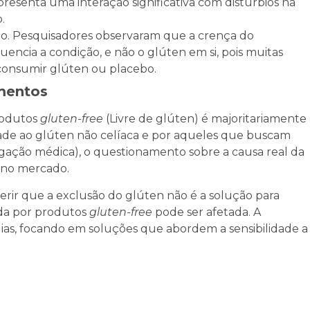
presenta uma interação significativa com distúrbios na
.
bo. Pesquisadores observaram que a crença do
uencia a condição, e não o glúten em si, pois muitas
consumir glúten ou placebo.
imentos
rodutos
gluten-free
(Livre de glúten) é majoritariamente
ade ao glúten não celíaca e por aqueles que buscam
ação médica), o questionamento sobre a causa real da
o no mercado.
gerir que a exclusão do glúten não é a solução para
nda por produtos
gluten-free
pode ser afetada. A
égias, focando em soluções que abordem a sensibilidade a