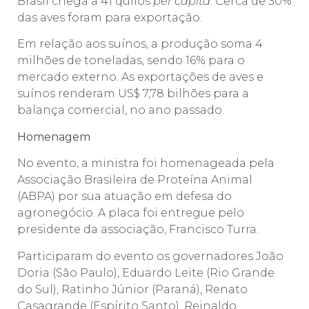
Brasil chega a 41 quilos
per capita
. Cerca de 30%
das aves foram para exportação.
Em relação aos suínos, a produção soma 4
milhões de toneladas, sendo 16% para o
mercado externo. As exportações de aves e
suínos renderam US$ 7,78 bilhões para a
balança comercial, no ano passado.
Homenagem
No evento, a ministra foi homenageada pela
Associação Brasileira de Proteína Animal
(ABPA) por sua atuação em defesa do
agronegócio. A placa foi entregue pelo
presidente da associação, Francisco Turra.
Participaram do evento os governadores João
Doria (São Paulo), Eduardo Leite (Rio Grande
do Sul), Ratinho Júnior (Paraná), Renato
Casagrande (Espírito Santo), Reinaldo