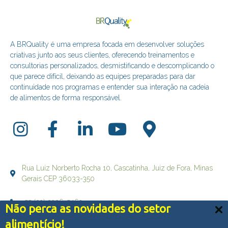
A BRQuality é uma empresa focada em desenvolver soluções
criativas junto aos seus clientes, oferecendo treinamentos e
consultorias personalizados, desmistificando e descomplicando o
que parece difícil, deixando as equipes preparadas para dar
continuidade nos programas e entender sua interação na cadeia
de alimentos de forma responsável.
Rua Luiz Norberto Rocha 10, Cascatinha, Juiz de Fora, Minas
Gerais CEP 36033-350
+55 (32) 3236-5469
Não perca as novidades do setor
Nós usamos cookies e outras tecnologias semelhantes
alimentício!
falecom@brqualityconsultoria.com.br