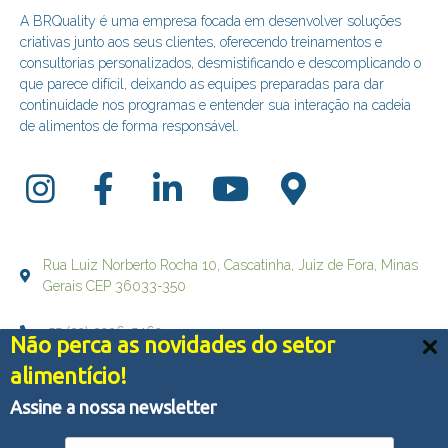
A BRQuality é uma empresa focada em desenvolver soluções
criativas junto aos seus clientes, oferecendo treinamentos e
consultorias personalizados, desmistificando e descomplicando o
que parece difícil, deixando as equipes preparadas para dar
continuidade nos programas e entender sua interação na cadeia
de alimentos de forma responsável.
Rua Luiz Norberto Rocha 10, Cascatinha, Juiz de Fora, Minas
Gerais CEP 36033-350
+55 (32) 3236-5469
Não perca as novidades do setor
Nós usamos cookies e outras tecnologias semelhantes
alimentício!
falecom@brqualityconsultoria.com.br
para melhorar a sua experiência em nossos serviços,
personalizar publicidade e recomendar conteúdo de seu
Assine a nossa newsletter
interesse. Ao utilizar nossos serviços, você concorda
com tal monitoramento.
Política de Privacidade