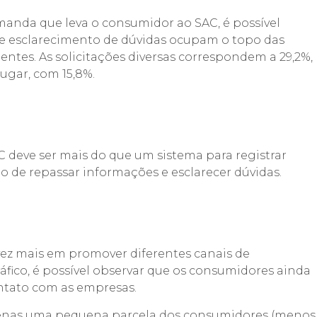
manda que leva o consumidor ao SAC, é possível
 e esclarecimento de dúvidas ocupam o topo das
ntes. As solicitações diversas correspondem a 29,2%,
ugar, com 15,8%.
deve ser mais do que um sistema para registrar
 de repassar informações e esclarecer dúvidas.
ez mais em promover diferentes canais de
fico, é possível observar que os consumidores ainda
ontato com as empresas.
 penas uma pequena parcela dos consumidores (menos