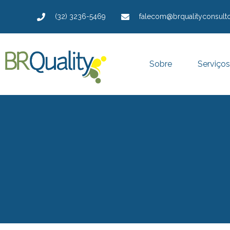
(32) 3236-5469
falecom@brqualityconsulto
Sobre
Serviços