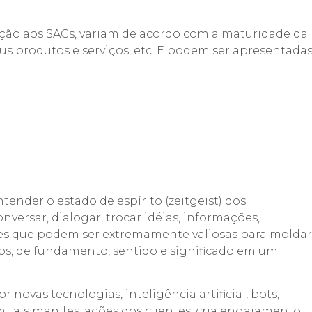
ação aos SACs, variam de acordo com a maturidade da
us produtos e serviços, etc. E podem ser apresentada
ender o estado de espírito (zeitgeist) dos
rsar, dialogar, trocar idéias, informações,
tes que podem ser extremamente valiosas para moldar
ços, de fundamento, sentido e significado em um
vas tecnologias, inteligência artificial, bots,
 tais manifestações dos clientes, cria engajamento,