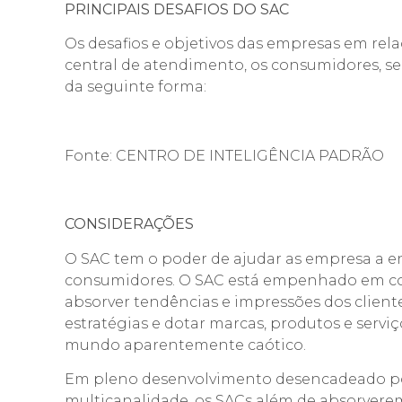
PRINCIPAIS DESAFIOS DO SAC
Os desafios e objetivos das empresas em rel
central de atendimento, os consumidores, se
da seguinte forma:
Fonte: CENTRO DE INTELIGÊNCIA PADRÃO
CONSIDERAÇÕES
O SAC tem o poder de ajudar as empresa a ent
consumidores. O SAC está empenhado em conve
absorver tendências e impressões dos clien
estratégias e dotar marcas, produtos e servi
mundo aparentemente caótico.
Em pleno desenvolvimento desencadeado por no
multicanalidade, os SACs além de absorverem