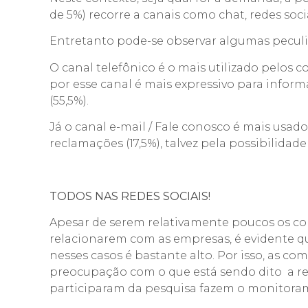
de 5%) recorre a canais como chat, redes soc
Entretanto pode-se observar algumas peculi
O canal telefônico é o mais utilizado pelo
por esse canal é mais expressivo para inform
(55,5%).
Já o canal e-mail / Fale conosco é mais usado
reclamações (17,5%), talvez pela possibilida
TODOS NAS REDES SOCIAIS!
Apesar de serem relativamente poucos os con
relacionarem com as empresas, é evidente q
nesses casos é bastante alto. Por isso, as 
preocupação com o que está sendo dito a res
participaram da pesquisa fazem o monitoram