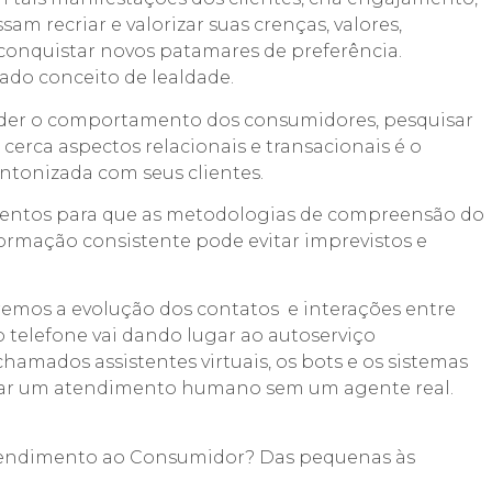
 recriar e valorizar suas crenças, valores,
 conquistar novos patamares de preferência.
do conceito de lealdade.
nder o comportamento dos consumidores, pesquisar
 cerca aspectos relacionais e transacionais é o
tonizada com seus clientes.
umentos para que as metodologias de compreensão do
ormação consistente pode evitar imprevistos e
mos a evolução dos contatos e interações entre
o telefone vai dando lugar ao autoserviço
amados assistentes virtuais, os bots e os sistemas
estar um atendimento humano sem um agente real.
Atendimento ao Consumidor? Das pequenas às