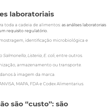
es laboratoriais
a toda a cadeia de alimentos:
as análises laboratoriais
m requisito regulatório.
mostragem, identificação microbiológica e
mo
Salmonella
,
Listeria
,
E. coli
, entre outros.
ienização, armazenamento ou transporte.
s e danos à imagem da marca.
ANVISA, MAPA, FDA e Codex Alimentarius.
não são “custo”: são