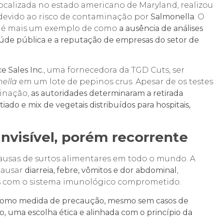
 localizada no estado americano de Maryland, realizou
devido ao risco de contaminação por
Salmonella
. O
, é mais um exemplo de como
a ausência de análises
saúde pública e a reputação de empresas do setor de
e Sales Inc.
, uma fornecedora da TGD Cuts, ser
ella
em um lote de pepinos crus. Apesar de os testes
minação,
as autoridades determinaram a retirada
ado e mix de vegetais distribuídos para hospitais,
nvisível, porém recorrente
ausas de surtos alimentares em todo o mundo. A
causar
diarreia, febre, vômitos e dor abdominal
,
as com o sistema imunológico comprometido.
 como medida de precaução, mesmo sem casos de
, uma escolha ética e alinhada com o princípio da