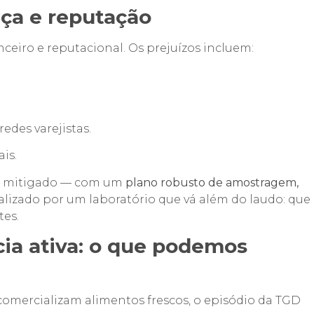
ça e reputação
nceiro e reputacional. Os prejuízos incluem:
edes varejistas.
is.
os mitigado — com um
plano robusto de amostragem,
ealizado por um laboratório que vá além do laudo: que
tes.
cia ativa: o que podemos
comercializam alimentos frescos, o episódio da TGD