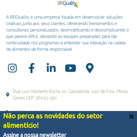
A BRQuality é uma empresa focada em desenvolver soluções
criativas junto aos seus clientes, oferecendo treinamentos e
consultorias personalizados, desmistificando e descomplicando o
que parece difícil, deixando as equipes preparadas para dar
continuidade nos programas e entender sua interação na cadeia
de alimentos de forma responsável.
Rua Luiz Norberto Rocha 10, Cascatinha, Juiz de Fora, Minas
Gerais CEP 36033-350
+55 (32) 3236-5469
Não perca as novidades do setor
Nós usamos cookies e outras tecnologias semelhantes
alimentício!
falecom@brqualityconsultoria.com.br
para melhorar a sua experiência em nossos serviços,
personalizar publicidade e recomendar conteúdo de seu
Assine a nossa newsletter