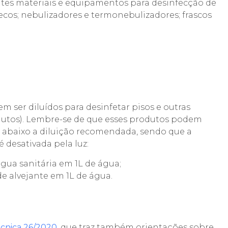
ntes materiais e equipamentos para desinfecção de
secos; nebulizadores e termonebulizadores; frascos
m ser diluídos para desinfetar pisos e outras
nutos). Lembre-se de que esses produtos podem
a abaixo a diluição recomendada, sendo que a
 desativada pela luz:
 água sanitária em 1L de água;
de alvejante em 1L de água.
cnica 26/2020
, que traz também orientações sobre