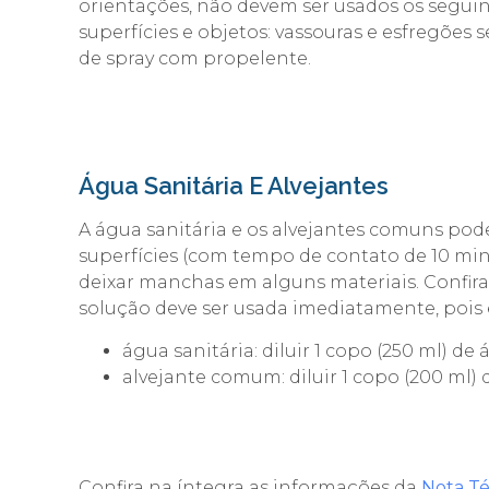
orientações, não devem ser usados os segui
superfícies e objetos: vassouras e esfregões 
de spray com propelente.
Água Sanitária E Alvejantes
A água sanitária e os alvejantes comuns pode
superfícies (com tempo de contato de 10 mi
deixar manchas em alguns materiais. Confir
solução deve ser usada imediatamente, pois é
água sanitária: diluir 1 copo (250 ml) de
alvejante comum: diluir 1 copo (200 ml) 
Confira na íntegra as informações da
Nota Té