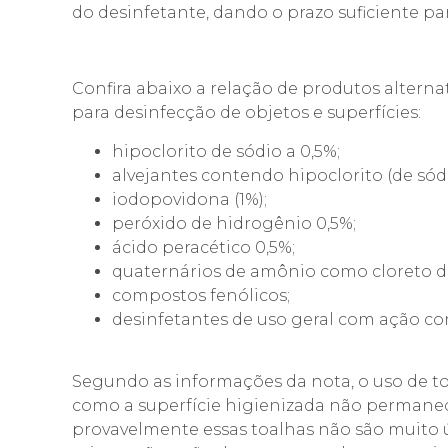
do desinfetante, dando o prazo suficiente par
Confira abaixo a relação de produtos alterna
para desinfecção de objetos e superfícies:
hipoclorito de sódio a 0,5%;
alvejantes contendo hipoclorito (de sódio
iodopovidona (1%);
peróxido de hidrogênio 0,5%;
ácido peracético 0,5%;
quaternários de amônio como cloreto d
compostos fenólicos;
desinfetantes de uso geral com ação con
Segundo as informações da nota, o uso de to
como a superfície higienizada não permane
provavelmente essas toalhas não são muito ú