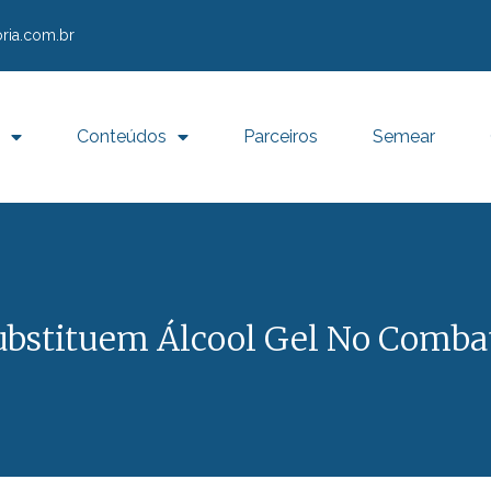
ria.com.br
Conteúdos
Parceiros
Semear
ubstituem Álcool Gel No Combat