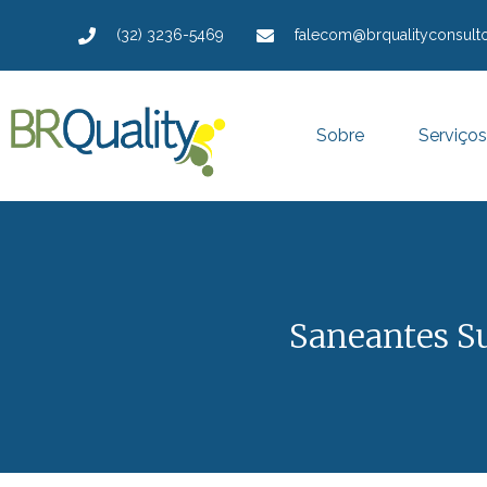
(32) 3236-5469
falecom@brqualityconsulto
Sobre
Serviços
Saneantes S