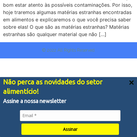
bom estar atento às possíveis contaminações. Por isso,
hoje traremos algumas matérias estranhas encontradas
em alimentos e explicaremos o que você precisa saber
sobre elas! O que são as matérias estranhas? Matérias
estranhas são qualquer material que não […]
© 2022 All Rights Reserved.
Não perca as novidades do setor
Nós usamos cookies e outras tecnologias semelhantes
alimentício!
para melhorar a sua experiência em nossos serviços,
personalizar publicidade e recomendar conteúdo de seu
Assine a nossa newsletter
interesse. Ao utilizar nossos serviços, você concorda
com tal monitoramento.
Política de Privacidade
Aceitar tudo
Assinar