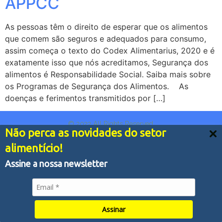
APPCC
As pessoas têm o direito de esperar que os alimentos
que comem são seguros e adequados para consumo,
assim começa o texto do Codex Alimentarius, 2020 e é
exatamente isso que nós acreditamos, Segurança dos
alimentos é Responsabilidade Social. Saiba mais sobre
os Programas de Segurança dos Alimentos. As
doenças e ferimentos transmitidos por […]
© 2022 All Rights Reserved.
Não perca as novidades do setor
Nós usamos cookies e outras tecnologias semelhantes
alimentício!
para melhorar a sua experiência em nossos serviços,
personalizar publicidade e recomendar conteúdo de seu
Assine a nossa newsletter
interesse. Ao utilizar nossos serviços, você concorda
com tal monitoramento.
Política de Privacidade
Aceitar tudo
Assinar