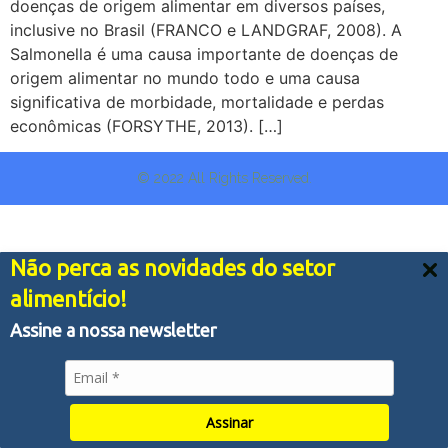
doenças de origem alimentar em diversos países,
inclusive no Brasil (FRANCO e LANDGRAF, 2008). A
Salmonella é uma causa importante de doenças de
origem alimentar no mundo todo e uma causa
significativa de morbidade, mortalidade e perdas
econômicas (FORSYTHE, 2013). […]
© 2022 All Rights Reserved.
Não perca as novidades do setor
Nós usamos cookies e outras tecnologias semelhantes
alimentício!
para melhorar a sua experiência em nossos serviços,
personalizar publicidade e recomendar conteúdo de seu
Assine a nossa newsletter
interesse. Ao utilizar nossos serviços, você concorda
com tal monitoramento.
Política de Privacidade
Aceitar tudo
Assinar