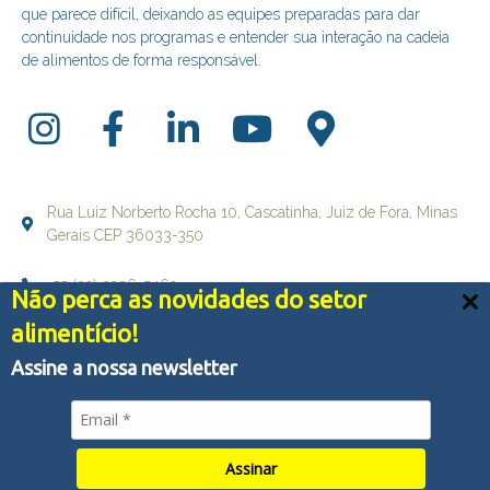
que parece difícil, deixando as equipes preparadas para dar
continuidade nos programas e entender sua interação na cadeia
de alimentos de forma responsável.
Rua Luiz Norberto Rocha 10, Cascatinha, Juiz de Fora, Minas
Gerais CEP 36033-350
+55 (32) 3236-5469
Não perca as novidades do setor
Nós usamos cookies e outras tecnologias semelhantes
alimentício!
falecom@brqualityconsultoria.com.br
para melhorar a sua experiência em nossos serviços,
personalizar publicidade e recomendar conteúdo de seu
Assine a nossa newsletter
interesse. Ao utilizar nossos serviços, você concorda
com tal monitoramento.
Política de Privacidade
© Copyright 2022 - BR QUALITY CONSULTORIA - Todos os
Aceitar tudo
direitos reservados
Assinar