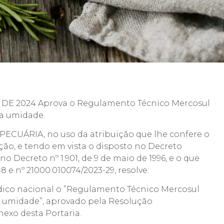
DE 2024 Aprova o Regulamento Técnico Mercosul
ta umidade.
CUÁRIA, no uso da atribuição que lhe confere o
tuição, e tendo em vista o disposto no Decreto
no Decreto nº 1.901, de 9 de maio de 1996, e o que
 e nº 21000.010074/2023-29, resolve:
ídico nacional o ”Regulamento Técnico Mercosul
a umidade”, aprovado pela Resolução
exo desta Portaria.