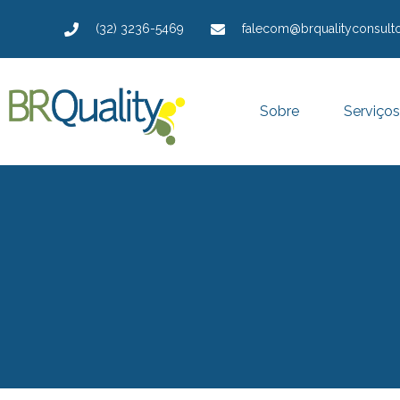
(32) 3236-5469
falecom@brqualityconsulto
Sobre
Serviços