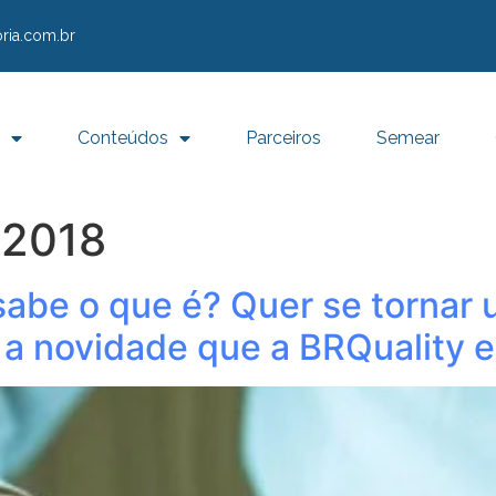
ria.com.br
Conteúdos
Parceiros
Semear
e 2018
sabe o que é? Quer se tornar 
a novidade que a BRQuality e