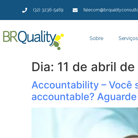
(32) 3236-5469
falecom@brqualityconsulto
Sobre
Serviços
Dia:
11 de abril d
Accountability – Você 
accountable? Aguarde 