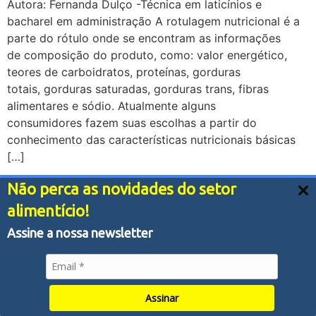
Autora: Fernanda Dulço -Técnica em laticínios e
bacharel em administração A rotulagem nutricional é a
parte do rótulo onde se encontram as informações
de composição do produto, como: valor energético,
teores de carboidratos, proteínas, gorduras
totais, gorduras saturadas, gorduras trans, fibras
alimentares e sódio. Atualmente alguns
consumidores fazem suas escolhas a partir do
conhecimento das características nutricionais básicas
[…]
Não perca as novidades do setor
© 2022 All Rights Reserved.
Nós usamos cookies e outras tecnologias semelhantes
alimentício!
para melhorar a sua experiência em nossos serviços,
personalizar publicidade e recomendar conteúdo de seu
Assine a nossa newsletter
interesse. Ao utilizar nossos serviços, você concorda
com tal monitoramento.
Política de Privacidade
Aceitar tudo
Assinar