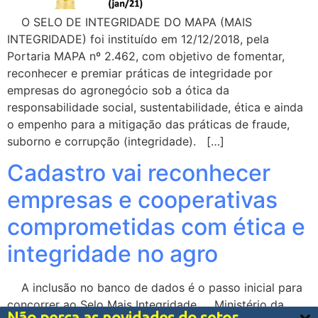
O SELO DE INTEGRIDADE DO MAPA (MAIS
INTEGRIDADE) foi instituído em 12/12/2018, pela
Portaria MAPA nº 2.462, com objetivo de fomentar,
reconhecer e premiar práticas de integridade por
empresas do agronegócio sob a ótica da
responsabilidade social, sustentabilidade, ética e ainda
o empenho para a mitigação das práticas de fraude,
suborno e corrupção (integridade). […]
Cadastro vai reconhecer
empresas e cooperativas
comprometidas com ética e
integridade no agro
A inclusão no banco de dados é o passo inicial para
concorrer ao Selo Mais Integridade Ministério da
Não perca as novidades do setor