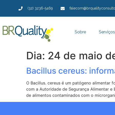
(32) 3236-5469
falecom@brqualityconsulto
Sobre
Serviços
Dia:
24 de maio d
Bacillus cereus: infor
O Bacillus. cereus é um patógeno alimentar 
com a Autoridade de Segurança Alimentar e E
de alimentos contaminados com o microrgani