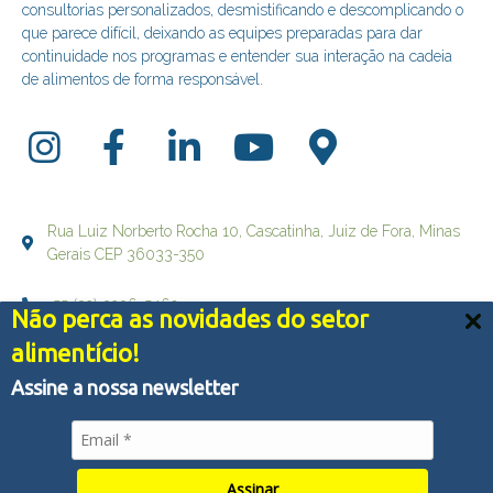
consultorias personalizados, desmistificando e descomplicando o
que parece difícil, deixando as equipes preparadas para dar
continuidade nos programas e entender sua interação na cadeia
de alimentos de forma responsável.
Rua Luiz Norberto Rocha 10, Cascatinha, Juiz de Fora, Minas
Gerais CEP 36033-350
+55 (32) 3236-5469
Não perca as novidades do setor
Nós usamos cookies e outras tecnologias semelhantes
alimentício!
falecom@brqualityconsultoria.com.br
para melhorar a sua experiência em nossos serviços,
personalizar publicidade e recomendar conteúdo de seu
Assine a nossa newsletter
interesse. Ao utilizar nossos serviços, você concorda
com tal monitoramento.
Política de Privacidade
© Copyright 2022 - BR QUALITY CONSULTORIA - Todos os
Aceitar tudo
direitos reservados
Assinar