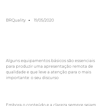
BRQuality
19/05/2020
⠀⠀⠀⠀⠀⠀⠀
⠀⠀⠀⠀⠀⠀⠀
Alguns equipamentos básicos são essenciais
para produzir uma apresentação remota de
qualidade e que leve a atenção para o mais
importante: o seu discurso
⠀⠀⠀⠀⠀⠀⠀
⠀⠀⠀⠀⠀⠀⠀
Embora o conteúdo e a clareza sempre sejam