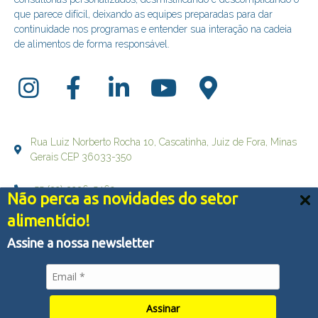
que parece difícil, deixando as equipes preparadas para dar
continuidade nos programas e entender sua interação na cadeia
de alimentos de forma responsável.
Rua Luiz Norberto Rocha 10, Cascatinha, Juiz de Fora, Minas
Gerais CEP 36033-350
+55 (32) 3236-5469
Não perca as novidades do setor
Nós usamos cookies e outras tecnologias semelhantes
alimentício!
falecom@brqualityconsultoria.com.br
para melhorar a sua experiência em nossos serviços,
personalizar publicidade e recomendar conteúdo de seu
Assine a nossa newsletter
interesse. Ao utilizar nossos serviços, você concorda
com tal monitoramento.
Política de Privacidade
© Copyright 2022 - BR QUALITY CONSULTORIA - Todos os
Aceitar tudo
direitos reservados
Assinar