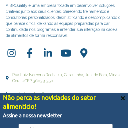
A BRQuality é uma empresa focada em desenvolver soluções
criativas junto aos seus clientes, oferecendo treinamentos e
consultorias personalizados, desmistificando e descomplicando o
que parece difícil, deixando as equipes preparadas para dar
continuidade nos programas e entender sua interação na cadeia
de alimentos de forma responsável.
Rua Luiz Norberto Rocha 10, Cascatinha, Juiz de Fora, Minas
Gerais CEP 36033-350
+55 (32) 3236-5469
Não perca as novidades do setor
Nós usamos cookies e outras tecnologias semelhantes
alimentício!
falecom@brqualityconsultoria.com.br
para melhorar a sua experiência em nossos serviços,
personalizar publicidade e recomendar conteúdo de seu
Assine a nossa newsletter
interesse. Ao utilizar nossos serviços, você concorda
com tal monitoramento.
Política de Privacidade