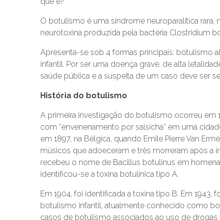
que é?
O botulismo é uma síndrome neuroparalítica rara, 
neurotoxina produzida pela bactéria Clostridium b
Apresenta-se sob 4 formas principais: botulismo al
infantil. Por ser uma doença grave, de alta letal
saúde pública e a suspeita de um caso deve ser s
História do botulismo
A primeira investigação do botulismo ocorreu em
com “envenenamento por salsicha” em uma cidade 
em 1897, na Bélgica, quando Emile Pierre Van E
músicos que adoeceram e três morreram após a i
recebeu o nome de Bacillus botulinus em homenagem
identificou-se a toxina botulínica tipo A.
Em 1904, foi identificada a toxina tipo B. Em 1943, 
botulismo infantil, atualmente conhecido como botu
casos de botulismo associados ao uso de drogas ina