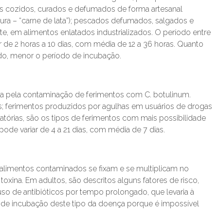
neos cozidos, curados e defumados de forma artesanal
dura – “carne de lata”); pescados defumados, salgados e
te, em alimentos enlatados industrializados. O período entre
r de 2 horas a 10 dias, com média de 12 a 36 horas. Quanto
ido, menor o período de incubação.
a pela contaminação de ferimentos com C. botulinum.
ferimentos produzidos por agulhas em usuários de drogas
latórias, são os tipos de ferimentos com mais possibilidade
de variar de 4 a 21 dias, com média de 7 dias.
alimentos contaminados se fixam e se multiplicam no
oxina. Em adultos, são descritos alguns fatores de risco,
uso de antibióticos por tempo prolongado, que levaria à
do de incubação deste tipo da doença porque é impossível