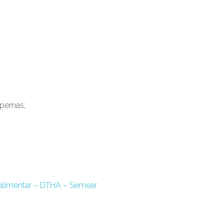
 pernas;
 alimentar – DTHA – Semear