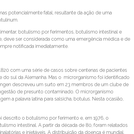
mas potencialmente fatal, resultante da ação de uma
otulinum.
imentar, botulismo por ferimentos, botulismo intestinal e
idade, deve ser considerada como uma emergência médica e de
empre notificada imediatamente.
 1820 com uma série de casos sobre centenas de pacientes
do sul da Alemanha. Mas o microrganismo foi identificado
rmengen descreveu um surto em 23 membros de um clube de
ngestão de presunto contaminado. O microrganismo
 a palavra latina para salsicha, botulus. Nesta ocasião,
foi descrito o botulismo por ferimento e, em 1976, o
lismo intestinal. A partir da década de 80, foram relatados
latórias e injetáveis. A distribuição da doença é mundial,