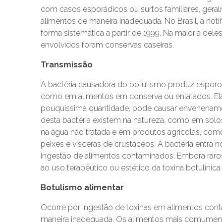
com casos esporádicos ou surtos familiares, ger
alimentos de maneira inadequada. No Brasil, a noti
forma sistemática a partir de 1999. Na maioria deles
envolvidos foram conservas caseiras.
Transmissão
A bactéria causadora do botulismo produz espor
como em alimentos em conserva ou enlatados. El
pouquíssima quantidade, pode causar envenename
desta bactéria existem na natureza, como em sol
na água não tratada e em produtos agrícolas, com
peixes e vísceras de crustáceos. A bactéria entr
ingestão de alimentos contaminados. Embora raros
ao uso terapêutico ou estético da toxina botulínic
Botulismo alimentar
Ocorre por ingestão de toxinas em alimentos co
maneira inadequada. Os alimentos mais comumente