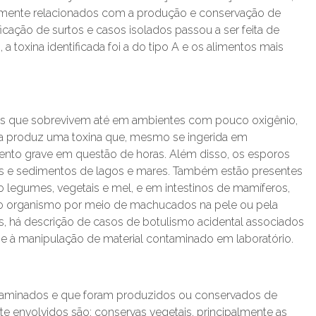
almente relacionados com a produção e conservação de
ficação de surtos e casos isolados passou a ser feita de
, a toxina identificada foi a do tipo A e os alimentos mais
os que sobrevivem até em ambientes com pouco oxigênio,
a produz uma toxina que, mesmo se ingerida em
nto grave em questão de horas. Além disso, os esporos
os e sedimentos de lagos e mares. Também estão presentes
o legumes, vegetais e mel, e em intestinos de mamíferos,
a no organismo por meio de machucados na pele ou pela
, há descrição de casos de botulismo acidental associados
a e à manipulação de material contaminado em laboratório.
ntaminados e que foram produzidos ou conservados de
 envolvidos são: conservas vegetais, principalmente as