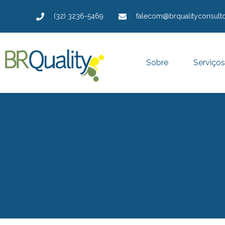
(32) 3236-5469
falecom@brqualityconsulto
Sobre
Serviços