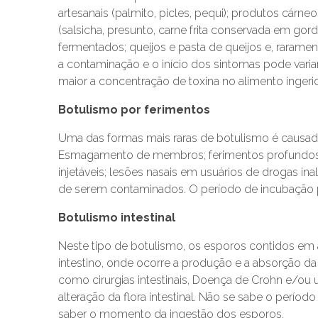
artesanais (palmito, picles, pequi); produtos cár
(salsicha, presunto, carne frita conservada em gor
fermentados; queijos e pasta de queijos e, raramen
a contaminação e o início dos sintomas pode varia
maior a concentração de toxina no alimento inger
Botulismo por ferimentos
Uma das formas mais raras de botulismo é causad
Esmagamento de membros; ferimentos profundos; 
injetáveis; lesões nasais em usuários de drogas ina
de serem contaminados. O período de incubação po
Botulismo intestinal
Neste tipo de botulismo, os esporos contidos em 
intestino, onde ocorre a produção e a absorção da t
como cirurgias intestinais, Doença de Crohn e/ou 
alteração da flora intestinal. Não se sabe o perío
saber o momento da ingestão dos esporos.