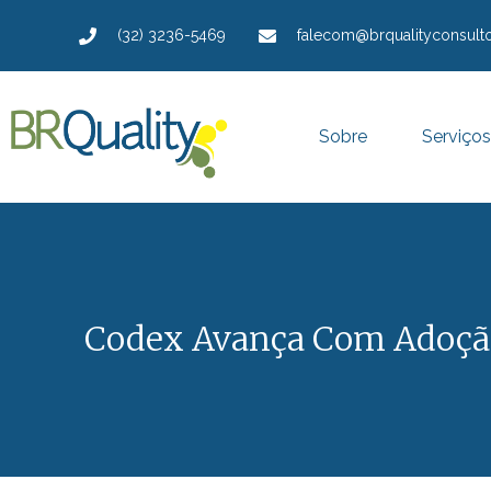
(32) 3236-5469
falecom@brqualityconsulto
Sobre
Serviços
Codex Avança Com Adoção