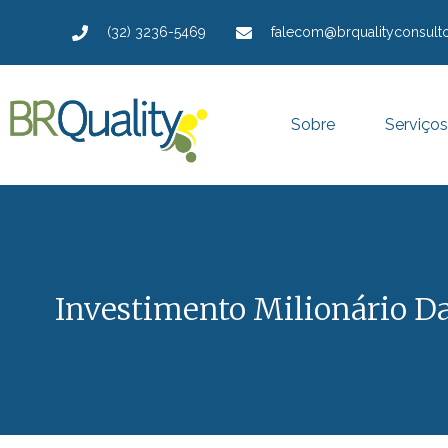
(32) 3236-5469
falecom@brqualityconsulto
Sobre
Serviços
Investimento Milionário D