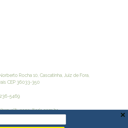
Norberto Rocha 10, Cascatinha, Juiz de Fora,
rais CEP 36033-350
3236-5469
brqualityconsultoria.com.br