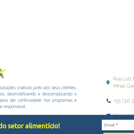
Rua Luiz 
Minas Ge
uções criativas junto aos seus clientes,
dos, desmistificando e descomplicando o
+55 (32) 
s para dar continuidade nos programas e
a responsável.
falecom@
o setor alimentício!
elhorar a sua experiência em nossos serviços, personalizar