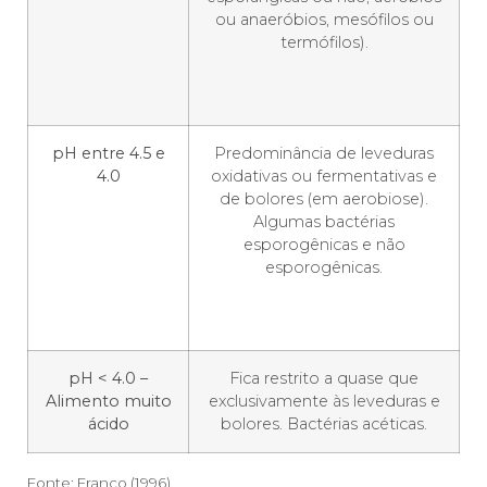
ou anaeróbios, mesófilos ou
termófilos).
pH entre 4.5 e
Predominância de leveduras
4.0
oxidativas ou fermentativas e
de bolores (em aerobiose).
Algumas bactérias
esporogênicas e não
esporogênicas.
pH < 4.0 –
Fica restrito a quase que
Alimento muito
exclusivamente às leveduras e
ácido
bolores. Bactérias acéticas.
Fonte: Franco (1996)