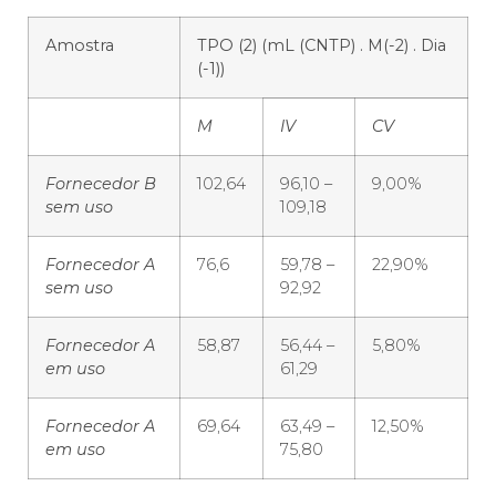
Amostra
TPO (2) (mL (CNTP) . M(-2) . Dia
(-1))
M
IV
CV
Fornecedor B
102,64
96,10 –
9,00%
sem uso
109,18
Fornecedor A
76,6
59,78 –
22,90%
sem uso
92,92
Fornecedor A
58,87
56,44 –
5,80%
em uso
61,29
Fornecedor A
69,64
63,49 –
12,50%
em uso
75,80