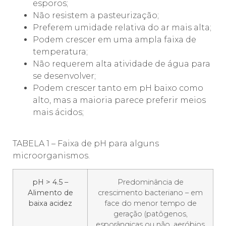
esporos;
Não resistem a pasteurização;
Preferem umidade relativa do ar mais alta;
Podem crescer em uma ampla faixa de
temperatura;
Não requerem alta atividade de água para
se desenvolver;
Podem crescer tanto em pH baixo como
alto, mas a maioria parece preferir meios
mais ácidos;
TABELA 1 – Faixa de pH para alguns
microorganismos.
pH > 4.5 –
Predominância de
Alimento de
crescimento bacteriano – em
baixa acidez
face do menor tempo de
geração (patôgenos,
esporângicas ou não, aeróbios