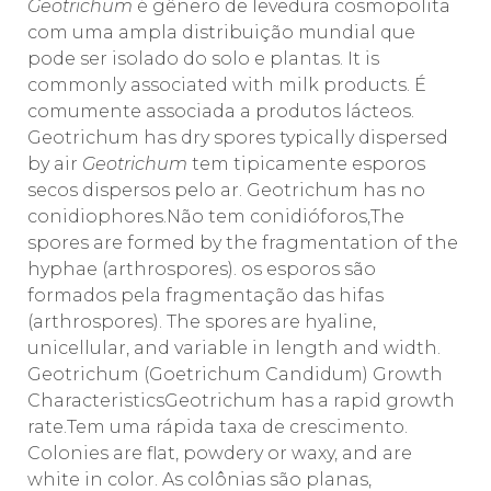
Geotrichum
é gênero de levedura cosmopolita
com uma ampla distribuição mundial que
pode ser isolado do solo e plantas. It is
commonly associated with milk products. É
comumente associada a produtos lácteos.
Geotrichum has dry spores typically dispersed
by air
Geotrichum
tem tipicamente esporos
secos dispersos pelo ar. Geotrichum has no
conidiophores.Não tem conidióforos,The
spores are formed by the fragmentation of the
hyphae (arthrospores). os esporos são
formados pela fragmentação das hifas
(arthrospores). The spores are hyaline,
unicellular, and variable in length and width.
Geotrichum (Goetrichum Candidum) Growth
CharacteristicsGeotrichum has a rapid growth
rate.Tem uma rápida taxa de crescimento.
Colonies are flat, powdery or waxy, and are
white in color. As colônias são planas,