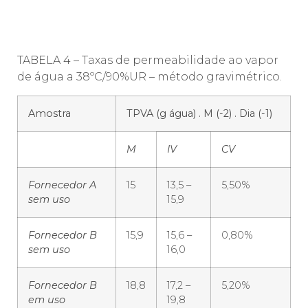
TABELA 4 – Taxas de permeabilidade ao vapor
de água a 38ºC/90%UR – método gravimétrico.
Amostra
TPVA (g água) . M (-2) . Dia (-1)
M
IV
CV
Fornecedor A
15
13,5 –
5,50%
sem uso
15,9
Fornecedor B
15,9
15,6 –
0,80%
sem uso
16,0
Fornecedor B
18,8
17,2 –
5,20%
em uso
19,8