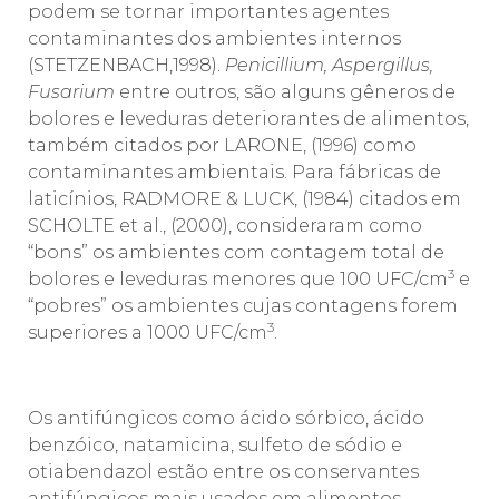
podem se tornar importantes agentes
contaminantes dos ambientes internos
(STETZENBACH,1998).
Penicillium, Aspergillus,
Fusarium
entre outros, são alguns gêneros de
bolores e leveduras deteriorantes de alimentos,
também citados por LARONE, (1996) como
contaminantes ambientais. Para fábricas de
laticínios, RADMORE & LUCK, (1984) citados em
SCHOLTE et al., (2000), consideraram como
“bons” os ambientes com contagem total de
3
bolores e leveduras menores que 100 UFC/cm
e
“pobres” os ambientes cujas contagens forem
3
superiores a 1000 UFC/cm
.
Os antifúngicos como ácido sórbico, ácido
benzóico, natamicina, sulfeto de sódio e
otiabendazol estão entre os conservantes
antifúngicos mais usados em alimentos