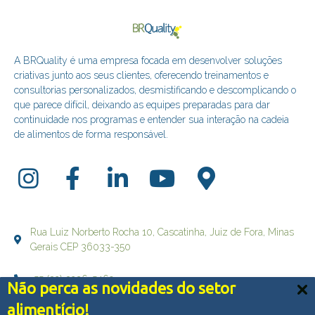
A BRQuality é uma empresa focada em desenvolver soluções
criativas junto aos seus clientes, oferecendo treinamentos e
consultorias personalizados, desmistificando e descomplicando o
que parece difícil, deixando as equipes preparadas para dar
continuidade nos programas e entender sua interação na cadeia
de alimentos de forma responsável.
Rua Luiz Norberto Rocha 10, Cascatinha, Juiz de Fora, Minas
Gerais CEP 36033-350
+55 (32) 3236-5469
Não perca as novidades do setor
Nós usamos cookies e outras tecnologias semelhantes
alimentício!
falecom@brqualityconsultoria.com.br