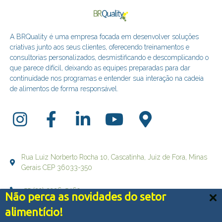
A BRQuality é uma empresa focada em desenvolver soluções
criativas junto aos seus clientes, oferecendo treinamentos e
consultorias personalizados, desmistificando e descomplicando o
que parece difícil, deixando as equipes preparadas para dar
continuidade nos programas e entender sua interação na cadeia
de alimentos de forma responsável.
Rua Luiz Norberto Rocha 10, Cascatinha, Juiz de Fora, Minas
Gerais CEP 36033-350
+55 (32) 3236-5469
Não perca as novidades do setor
Nós usamos cookies e outras tecnologias semelhantes
alimentício!
falecom@brqualityconsultoria.com.br
para melhorar a sua experiência em nossos serviços,