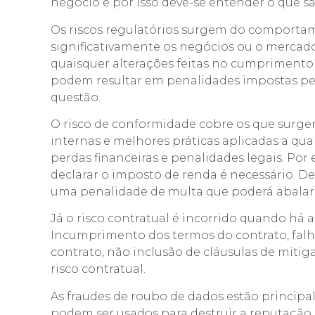
negócio e por isso deve-se entender o que sã
Os riscos regulatórios surgem do comporta
significativamente os negócios ou o mercado
quaisquer alterações feitas no cumprimento 
podem resultar em penalidades impostas pel
questão.
O risco de conformidade cobre os que surge
internas e melhores práticas aplicadas a qua
perdas financeiras e penalidades legais. P
declarar o imposto de renda é necessário. D
uma penalidade de multa que poderá abalar
Já o risco contratual é incorrido quando h
Incumprimento dos termos do contrato, fal
contrato, não inclusão de cláusulas de mitig
risco contratual.
As fraudes de roubo de dados estão princip
podem ser usados para destruir a reputação