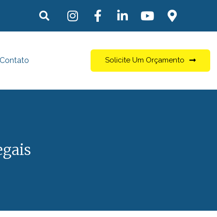
Contato
Solicite Um Orçamento
egais