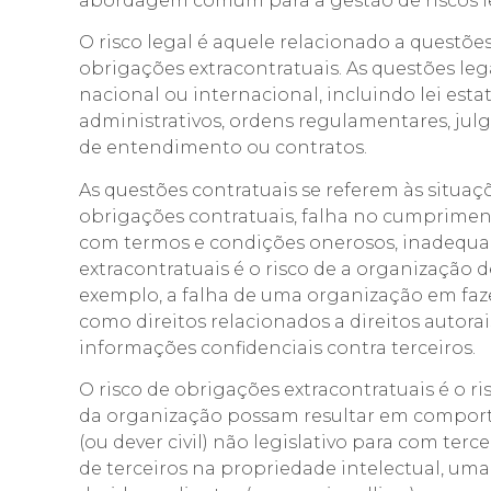
abordagem comum para a gestão de riscos leg
O risco legal é aquele relacionado a questões
obrigações extracontratuais. As questões leg
nacional ou internacional, incluindo lei esta
administrativos, ordens regulamentares, ju
de entendimento ou contratos.
As questões contratuais se referem às situa
obrigações contratuais, falha no cumpriment
com termos e condições onerosos, inadequados
extracontratuais é o risco de a organização de
exemplo, a falha de uma organização em fazer
como direitos relacionados a direitos autora
informações confidenciais contra terceiros.
O risco de obrigações extracontratuais é o 
da organização possam resultar em comporta
(ou dever civil) não legislativo para com ter
de terceiros na propriedade intelectual, um