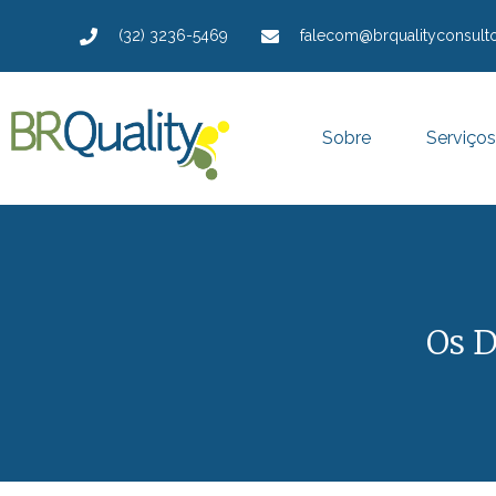
(32) 3236-5469
falecom@brqualityconsulto
Sobre
Serviços
Os D