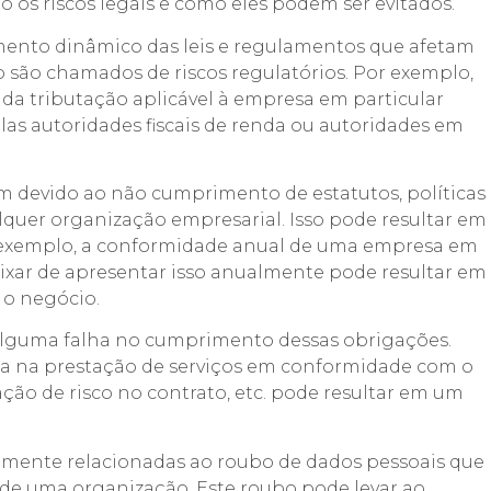
o os riscos legais e como eles podem ser evitados.
mento dinâmico das leis e regulamentos que afetam
 são chamados de riscos regulatórios. Por exemplo,
da tributação aplicável à empresa em particular
as autoridades fiscais de renda ou autoridades em
m devido ao não cumprimento de estatutos, políticas
lquer organização empresarial. Isso pode resultar em
or exemplo, a conformidade anual de uma empresa em
eixar de apresentar isso anualmente pode resultar em
 o negócio.
á alguma falha no cumprimento dessas obrigações.
ha na prestação de serviços em conformidade com o
ação de risco no contrato, etc. pode resultar em um
almente relacionadas ao roubo de dados pessoais que
 de uma organização. Este roubo pode levar ao