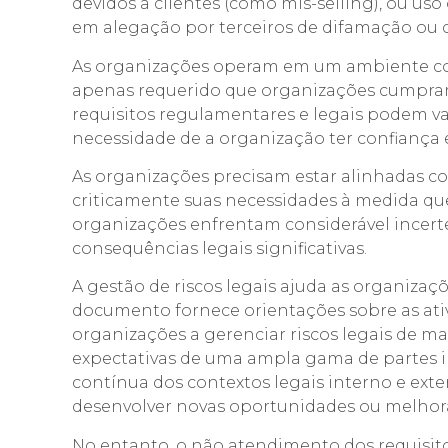
devidos a clientes (como mis-selling), ou us
em alegação por terceiros de difamação ou c
As organizações operam em um ambiente com
apenas requerido que organizações cumpram 
requisitos regulamentares e legais podem var
necessidade de a organização ter confiança
As organizações precisam estar alinhadas com
criticamente suas necessidades à medida que
organizações enfrentam considerável incert
consequências legais significativas.
A gestão de riscos legais ajuda as organizaçõ
documento fornece orientações sobre as ativ
organizações a gerenciar riscos legais de ma
expectativas de uma ampla gama de partes 
contínua dos contextos legais interno e ext
desenvolver novas oportunidades ou melhor
No entanto, o não atendimento dos requisito