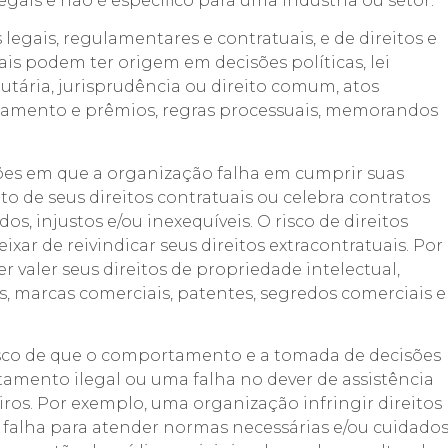
ais e não é específico para uma indústria ou setor.
 legais, regulamentares e contratuais, e de direitos e
ais podem ter origem em decisões políticas, lei
tutária, jurisprudência ou direito comum, atos
lgamento e prêmios, regras processuais, memorandos
ções em que a organização falha em cumprir suas
o de seus direitos contratuais ou celebra contratos
, injustos e/ou inexequíveis. O risco de direitos
ixar de reivindicar seus direitos extracontratuais. Por
 valer seus direitos de propriedade intelectual,
is, marcas comerciais, patentes, segredos comerciais e
risco de que o comportamento e a tomada de decisões
mento ilegal ou uma falha no dever de assistência
ceiros. Por exemplo, uma organização infringir direitos
a falha para atender normas necessárias e/ou cuidado