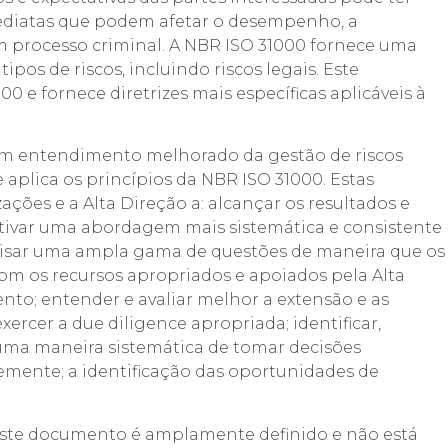
ediatas que podem afetar o desempenho, a
um processo criminal. A NBR ISO 31000 fornece uma
ipos de riscos, incluindo riscos legais. Este
e fornece diretrizes mais específicas aplicáveis à
um entendimento melhorado da gestão de riscos
aplica os princípios da NBR ISO 31000. Estas
zações e a Alta Direção a: alcançar os resultados e
ntivar uma abordagem mais sistemática e consistente
analisar uma ampla gama de questões de maneira que os
com os recursos apropriados e apoiados pela Alta
to; entender e avaliar melhor a extensão e as
xercer a due diligence apropriada; identificar,
r uma maneira sistemática de tomar decisões
emente; a identificação das oportunidades de
este documento é amplamente definido e não está