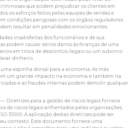
 criminosas que podem prejudicar os clientes em
dos os esforços feitos pelas equipes de vendas e
em condições perigosas com os órgãos reguladores
odem resultar em penalidades emocionantes.
des insatisfeitas dos funcionários e de sua
as podem causar sérios danos às finanças de uma
ceiros em troca de descontos ilegais ou um suborno
avar dinheiro.
 uma espinha dorsal para a economia. As más
s têm um grande impacto na economia e também na
ricadas e as fraudes internas podem demolir qualque
 — Diretrizes para a gestão de riscos legais fornece
icos de riscos legais enfrentados pelas organizações,
31000. A aplicação destas diretrizes pode ser
seu contexto. Este documento fornece uma