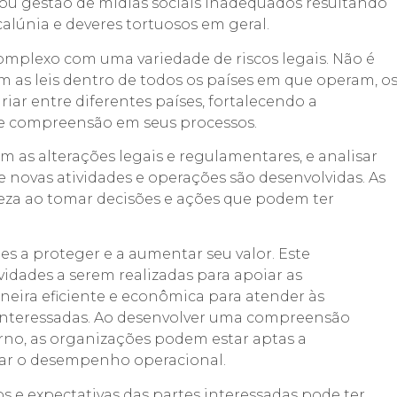
o ou gestão de mídias sociais inadequados resultando
alúnia e deveres tortuosos em geral.
plexo com uma variedade de riscos legais. Não é
as leis dentro de todos os países em que operam, o
iar entre diferentes países, fortalecendo a
 e compreensão em seus processos.
 as alterações legais e regulamentares, e analisar
 novas atividades e operações são desenvolvidas. As
eza ao tomar decisões e ações que podem ter
es a proteger e a aumentar seu valor. Este
idades a serem realizadas para apoiar as
neira eficiente e econômica para atender às
interessadas. Ao desenvolver uma compreensão
erno, as organizações podem estar aptas a
ar o desempenho operacional.
s e expectativas das partes interessadas pode ter