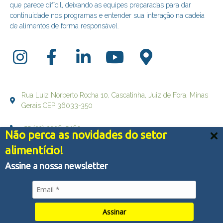
que parece difícil, deixando as equipes preparadas para dar
continuidade nos programas e entender sua interação na cadeia
de alimentos de forma responsável.
Rua Luiz Norberto Rocha 10, Cascatinha, Juiz de Fora, Minas
Gerais CEP 36033-350
+55 (32) 3236-5469
Não perca as novidades do setor
Nós usamos cookies e outras tecnologias semelhantes
alimentício!
falecom@brqualityconsultoria.com.br
para melhorar a sua experiência em nossos serviços,
personalizar publicidade e recomendar conteúdo de seu
Assine a nossa newsletter
interesse. Ao utilizar nossos serviços, você concorda
com tal monitoramento.
Política de Privacidade
© Copyright 2022 - BR QUALITY CONSULTORIA - Todos os
Aceitar tudo
direitos reservados
Assinar