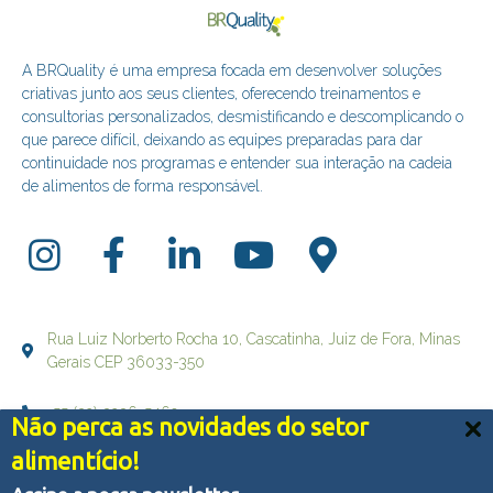
A BRQuality é uma empresa focada em desenvolver soluções
criativas junto aos seus clientes, oferecendo treinamentos e
consultorias personalizados, desmistificando e descomplicando o
que parece difícil, deixando as equipes preparadas para dar
continuidade nos programas e entender sua interação na cadeia
de alimentos de forma responsável.
Rua Luiz Norberto Rocha 10, Cascatinha, Juiz de Fora, Minas
Gerais CEP 36033-350
+55 (32) 3236-5469
Não perca as novidades do setor
Nós usamos cookies e outras tecnologias semelhantes
alimentício!
falecom@brqualityconsultoria.com.br
para melhorar a sua experiência em nossos serviços,
personalizar publicidade e recomendar conteúdo de seu