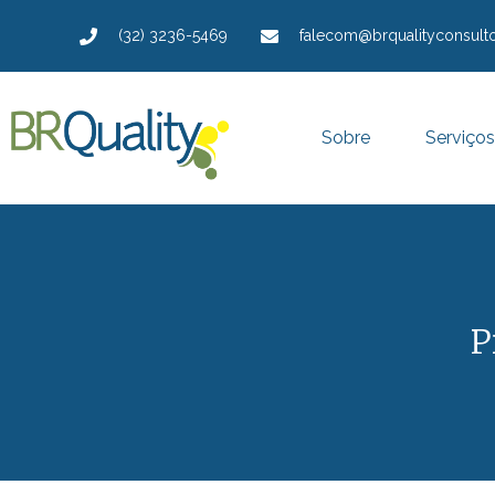
(32) 3236-5469
falecom@brqualityconsulto
Sobre
Serviços
P