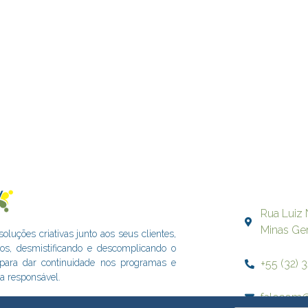
Rua Luiz 
Minas Ge
uções criativas junto aos seus clientes,
dos, desmistificando e descomplicando o
+55 (32) 
s para dar continuidade nos programas e
a responsável.
falecom@