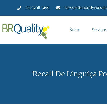
(32) 3236-5469
falecom@brqualityconsulto
Sobre
Serviços
Recall De Linguiça P