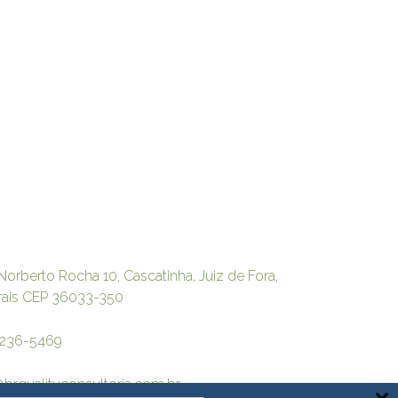
Norberto Rocha 10, Cascatinha, Juiz de Fora,
rais CEP 36033-350
3236-5469
brqualityconsultoria.com.br