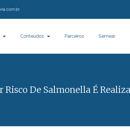
ria.com.br
Conteúdos
Parceiros
Semear
or Risco De Salmonella É Realiz