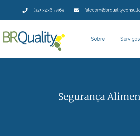
(32) 3236-5469
falecom@brqualityconsulto
Sobre
Serviços
Segurança Aliment