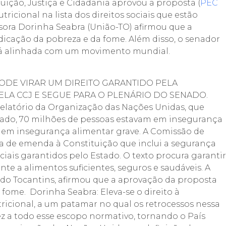
tuição, Justiça e Cidadania aprovou a proposta (
PEC
ricional na lista dos direitos sociais que estão
ssora Dorinha Seabra (União-TO) afirmou que a
dicação da pobreza e da fome. Além disso, o senador
stá alinhada com um movimento mundial.
ODE VIRAR UM DIREITO GARANTIDO PELA
ELA CCJ E SEGUE PARA O PLENÁRIO DO SENADO.
latório da Organização das Nações Unidas, que
ssado, 70 milhões de pessoas estavam em insegurança
 em insegurança alimentar grave. A Comissão de
a de emenda à Constituição que inclui a segurança
ociais garantidos pelo Estado. O texto procura garantir
 a alimentos suficientes, seguros e saudáveis. A
 do Tocantins, afirmou que a aprovação da proposta
 fome. Dorinha Seabra: Eleva-se o direito à
icional, a um patamar no qual os retrocessos nessa
ez a todo esse escopo normativo, tornando o País