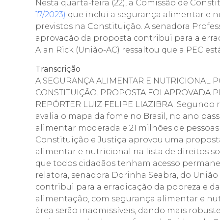
Nesta quarta-feira (22), a Comissão de Consti
17/2023)
que inclui a segurança alimentar e nut
previstos na Constituição. A senadora Profe
aprovação da proposta contribui para a erra
Alan Rick (União-AC) ressaltou que a PEC e
Transcrição
A SEGURANÇA ALIMENTAR E NUTRICIONAL P
CONSTITUIÇÃO. PROPOSTA FOI APROVADA P
REPÓRTER LUIZ FELIPE LIAZIBRA. Segundo re
avalia o mapa da fome no Brasil, no ano pa
alimentar moderada e 21 milhões de pessoas
Constituição e Justiça aprovou uma propost
alimentar e nutricional na lista de direitos s
que todos cidadãos tenham acesso permanente
relatora, senadora Dorinha Seabra, do União
contribui para a erradicação da pobreza e da
alimentação, com segurança alimentar e nutr
área serão inadmissíveis, dando mais robust