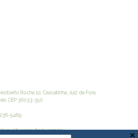
Norberto Rocha 10, Cascatinha, Juiz de Fora,
rais CEP 36033-350
3236-5469
brqualityconsultoria.com.br