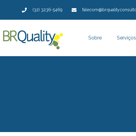
(32) 3236-5469
falecom@brqualityconsulto
Sobre
Serviços