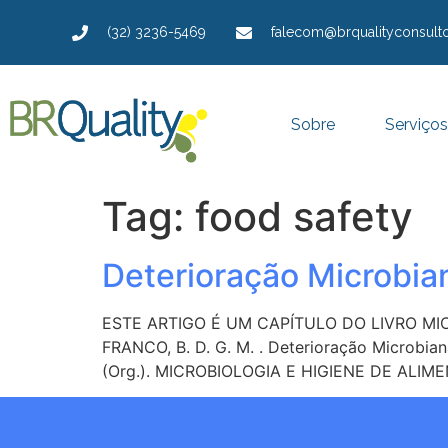
(32) 3236-5469
falecom@brqualityconsulto
Sobre
Serviços
Tag:
food safety
Deterioração Microbia
ESTE ARTIGO É UM CAPÍTULO DO LIVRO MICR
FRANCO, B. D. G. M. . Deterioração Microbiana
(Org.). MICROBIOLOGIA E HIGIENE DE ALIMEN