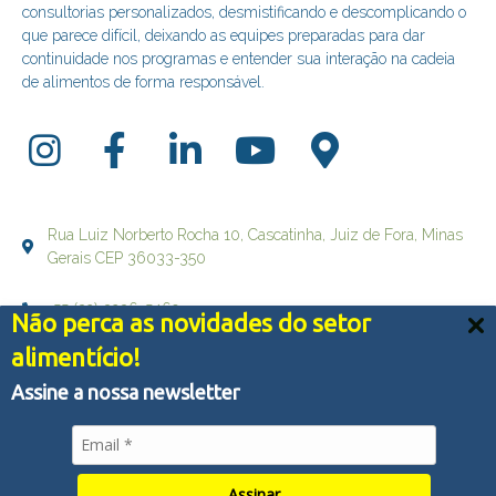
consultorias personalizados, desmistificando e descomplicando o
que parece difícil, deixando as equipes preparadas para dar
continuidade nos programas e entender sua interação na cadeia
de alimentos de forma responsável.
Rua Luiz Norberto Rocha 10, Cascatinha, Juiz de Fora, Minas
Gerais CEP 36033-350
+55 (32) 3236-5469
Não perca as novidades do setor
Nós usamos cookies e outras tecnologias semelhantes
alimentício!
falecom@brqualityconsultoria.com.br
para melhorar a sua experiência em nossos serviços,
personalizar publicidade e recomendar conteúdo de seu
Assine a nossa newsletter
interesse. Ao utilizar nossos serviços, você concorda
com tal monitoramento.
Política de Privacidade
© Copyright 2022 - BR QUALITY CONSULTORIA - Todos os
Aceitar tudo
direitos reservados
Assinar