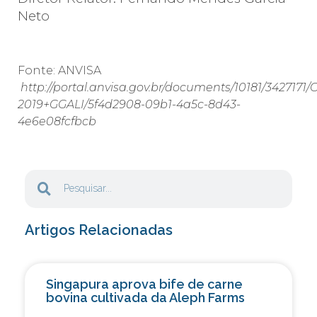
Neto
Fonte: ANVISA
http://portal.anvisa.gov.br/documents/10181/3427
2019+GGALI/5f4d2908-09b1-4a5c-8d43-
4e6e08fcfbcb
Artigos Relacionadas
Singapura aprova bife de carne
bovina cultivada da Aleph Farms