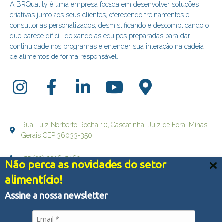
A BRQuality é uma empresa focada em desenvolver soluções
criativas junto aos seus clientes, oferecendo treinamentos e
consultorias personalizados, desmistificando e descomplicando o
que parece difícil, deixando as equipes preparadas para dar
continuidade nos programas e entender sua interação na cadeia
de alimentos de forma responsável.
Rua Luiz Norberto Rocha 10, Cascatinha, Juiz de Fora, Minas
Gerais CEP 36033-350
+55 (32) 3236-5469
Não perca as novidades do setor
Nós usamos cookies e outras tecnologias semelhantes
alimentício!
falecom@brqualityconsultoria.com.br
para melhorar a sua experiência em nossos serviços,
personalizar publicidade e recomendar conteúdo de seu
Assine a nossa newsletter
interesse. Ao utilizar nossos serviços, você concorda
com tal monitoramento.
Política de Privacidade