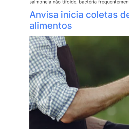
salmonela não tifoide, bactéria frequenteme
Anvisa inicia coletas
alimentos