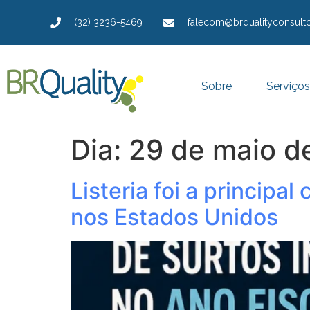
(32) 3236-5469
falecom@brqualityconsulto
Sobre
Serviços
Dia:
29 de maio d
Listeria foi a principa
nos Estados Unidos