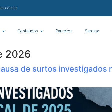
ria.com.br
Conteúdos
Parceiros
Semear
e 2026
l causa de surtos investigados