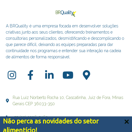
A BRQuality é uma empresa focada em desenvolver soluções
criativas junto aos seus clientes, oferecendo treinamentos e
consultorias personalizados, desmistificando e descomplicando o
que parece difícil, deixando as equipes preparadas para dar
continuidade nos programas e entender sua interação na cadeia
de alimentos de forma responsável.
Rua Luiz Norberto Rocha 10, Cascatinha, Juiz de Fora, Minas
Gerais CEP 36033-350
+55 (32) 3236-5469
Não perca as novidades do setor
Nós usamos cookies e outras tecnologias semelhantes
alimentício!
falecom@brqualityconsultoria.com.br