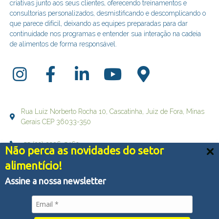
criativas junto aos seus clientes, oferecendo treinamentos e
consultorias personalizados, desmistificando e descomplicando o
que parece difícil, deixando as equipes preparadas para dar
continuidade nos programas e entender sua interação na cadeia
de alimentos de forma responsável.
Rua Luiz Norberto Rocha 10, Cascatinha, Juiz de Fora, Minas
Gerais CEP 36033-350
+55 (32) 3236-5469
Não perca as novidades do setor
Nós usamos cookies e outras tecnologias semelhantes
alimentício!
falecom@brqualityconsultoria.com.br
para melhorar a sua experiência em nossos serviços,
personalizar publicidade e recomendar conteúdo de seu
Assine a nossa newsletter
interesse. Ao utilizar nossos serviços, você concorda
com tal monitoramento.
Política de Privacidade
© Copyright 2022 - BR QUALITY CONSULTORIA - Todos os
Aceitar tudo