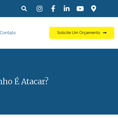
Contato
Solicite Um Orçamento
ho É Atacar?