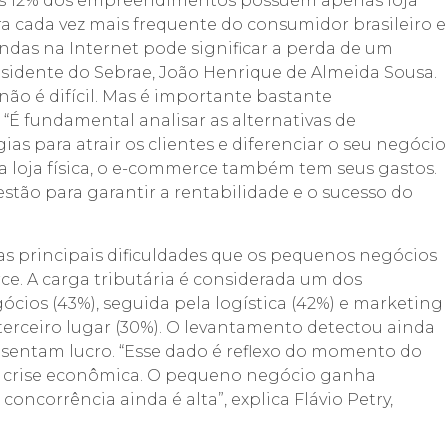
as 12% dos empreendimentos possuem apenas loja
a cada vez mais frequente do consumidor brasileiro e
ndas na Internet pode significar a perda de um
idente do Sebrae, João Henrique de Almeida Sousa.
ão é difícil. Mas é importante bastante
 “É fundamental analisar as alternativas de
ias para atrair os clientes e diferenciar o seu negócio
a loja física, o e-commerce também tem seus gastos.
stão para garantir a rentabilidade e o sucesso do
s principais dificuldades que os pequenos negócios
e. A carga tributária é considerada um dos
cios (43%), seguida pela logística (42%) e marketing
ceiro lugar (30%). O levantamento detectou ainda
sentam lucro. “Esse dado é reflexo do momento do
e crise econômica. O pequeno negócio ganha
concorrência ainda é alta”, explica Flávio Petry,