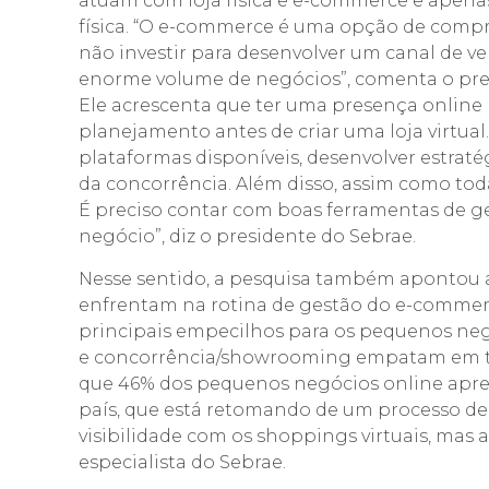
atuam com loja física e e-commerce e apen
física. “O e-commerce é uma opção de compr
não investir para desenvolver um canal de ve
enorme volume de negócios”, comenta o pres
Ele acrescenta que ter uma presença online n
planejamento antes de criar uma loja virtual.
plataformas disponíveis, desenvolver estratég
da concorrência. Além disso, assim como tod
É preciso contar com boas ferramentas de ge
negócio”, diz o presidente do Sebrae.
Nesse sentido, a pesquisa também apontou a
enfrentam na rotina de gestão do e-commerc
principais empecilhos para os pequenos negó
e concorrência/showrooming empatam em ter
que 46% dos pequenos negócios online apre
país, que está retomando de um processo d
visibilidade com os shoppings virtuais, mas a 
especialista do Sebrae.