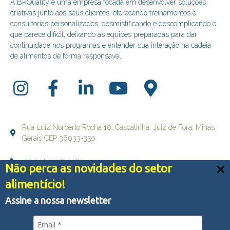
A BRQuality é uma empresa focada em desenvolver soluções
criativas junto aos seus clientes, oferecendo treinamentos e
consultorias personalizados, desmistificando e descomplicando o
que parece difícil, deixando as equipes preparadas para dar
continuidade nos programas e entender sua interação na cadeia
de alimentos de forma responsável.
Rua Luiz Norberto Rocha 10, Cascatinha, Juiz de Fora, Minas
Gerais CEP 36033-350
+55 (32) 3236-5469
Não perca as novidades do setor
Nós usamos cookies e outras tecnologias semelhantes
alimentício!
falecom@brqualityconsultoria.com.br
para melhorar a sua experiência em nossos serviços,
personalizar publicidade e recomendar conteúdo de seu
Assine a nossa newsletter
interesse. Ao utilizar nossos serviços, você concorda
com tal monitoramento.
Política de Privacidade