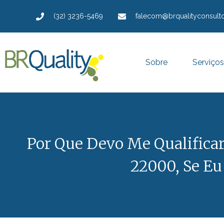
(32) 3236-5469
falecom@brqualityconsulto
Sobre
Serviços
Por Que Devo Me Qualific
22000, Se Eu